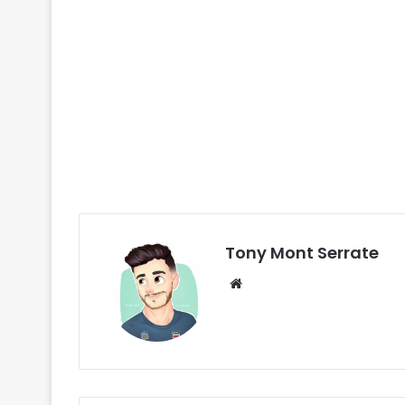
Tony Mont Serrate
We
bsi
te