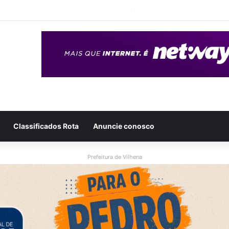
eso após ser flagrado repassando porção de maconha a garoto de 14 a
Classificados Rota
Anuncie conosco
Prefeitura de Vilhena