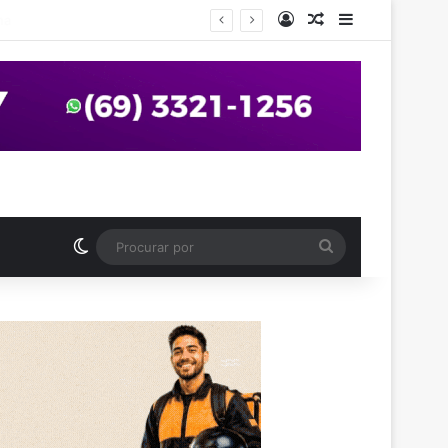
Entrar
Artigo aleatório
Barra Latera
nos em praça de Vilhena
Switch skin
Procurar
por