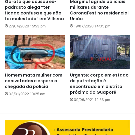
Garota que acusou ex-
Marginal agride policiais
padrasto alega “ter
militares durante
ficado confusa e que não
CoronaFest no residencial
foi molestada” em Vilhena
União
27/04/2020 15:53 pm
19/07/2020 14:05 pm
Homem mata mulher com
Urgente: corpo em estado
canivetadas e espera a
de putrefação é
chegada da polícia
encontrado em distrito
próximo do Guaporé
03/01/2022 10:25 am
09/06/2021 12:53 pm