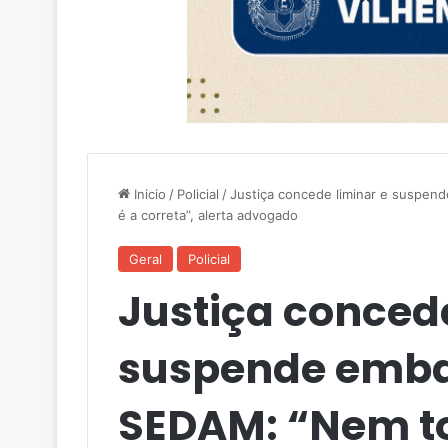
Inicio
/
Policial
/
Justiça concede liminar e suspe
é a correta”, alerta advogado
Geral
Policial
Justiça concede
suspende emba
SEDAM: “Nem t