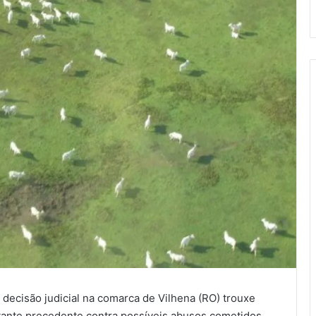
 decisão judicial na comarca de Vilhena (RO) trouxe
rtante precedente contra possíveis abusos cometidos