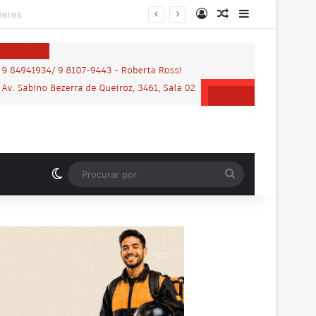
Entrar
Artigo aleatório
Barra Latera
Switch skin
Procurar
por