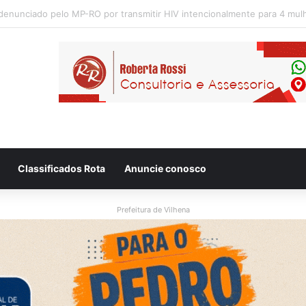
 flagram motociclista fugindo de viatura da PM em Vilhena/RO
Classificados Rota
Anuncie conosco
Prefeitura de Vilhena