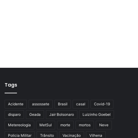
Tags
Acidente
assossete
Brasil
casal
Covid-19
disparo
Geada
Jair Bolsonaro
Luizinho Goebel
Metereologia
MetSul
morte
mortos
Neve
Policia Militar
Trânsito
Vacinação
Vilhena