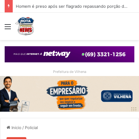
Homem é preso após ser encontrado nos fundos de casa que foi arrombada em Vilhena
Menu
Prefeitura de Vilhena
Inicio
/
Policial