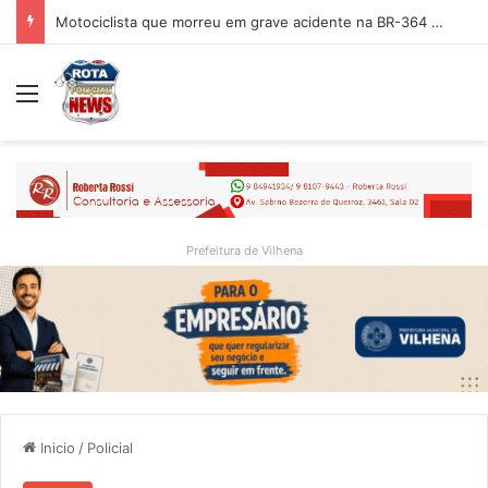
Motociclista que morreu em grave acidente na BR-364 é identificado; família procurava por ele antes de receber a notícia da tragédia
Menu
Prefeitura de Vilhena
Inicio
/
Policial