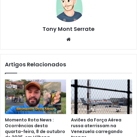
Tony Mont Serrate
We
bsi
te
Artigos Relacionados
Momento Rota News :
Aviões da Força Aérea
Ocorrências desta
russa aterrissam na
quarta-feira, 8 de outubro
Venezuela carregando