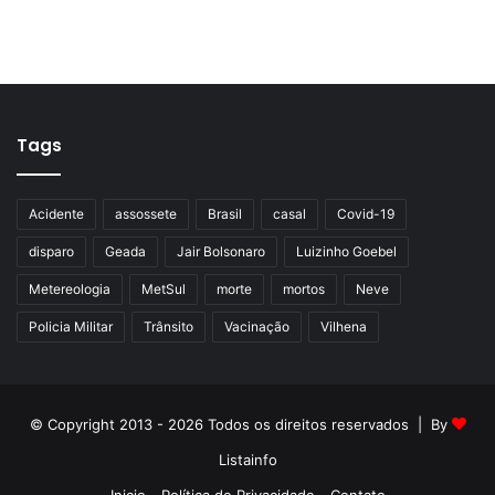
Tags
Acidente
assossete
Brasil
casal
Covid-19
disparo
Geada
Jair Bolsonaro
Luizinho Goebel
Metereologia
MetSul
morte
mortos
Neve
Policia Militar
Trânsito
Vacinação
Vilhena
© Copyright 2013 - 2026 Todos os direitos reservados | By
Listainfo
Inicio
Política de Privacidade
Contato