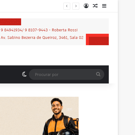
Entrar
Artigo aleatório
Barra Latera
Switch skin
Procurar
por