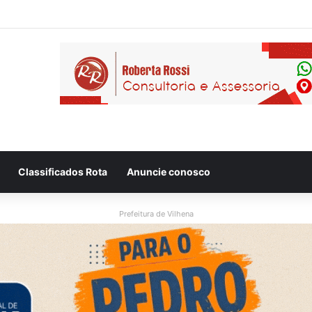
 flagram motociclista fugindo de viatura da PM em Vilhena/RO
Classificados Rota
Anuncie conosco
Prefeitura de Vilhena