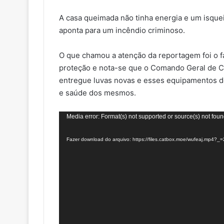
A casa queimada não tinha energia e um isquei
aponta para um incêndio criminoso.
O que chamou a atenção da reportagem foi o 
proteção e nota-se que o Comando Geral de C
entregue luvas novas e esses equipamentos d
e saúde dos mesmos.
Tocador
Media error: Format(s) not supported or source(s) not fou
de
Fazer download do arquivo: https://files.catbox.moe/wufeaj.mp4?_=
vídeo