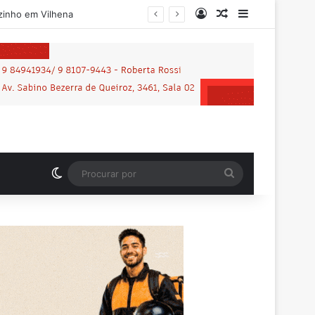
Entrar
Artigo aleatório
Barra Latera
Motociclista que morreu em grave acidente na BR-364 é identificado; família procurava por ele antes de receber a notícia da tragédia
Switch skin
Procurar
por