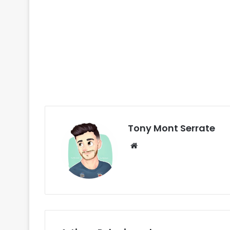
Tony Mont Serrate
We
bsi
te