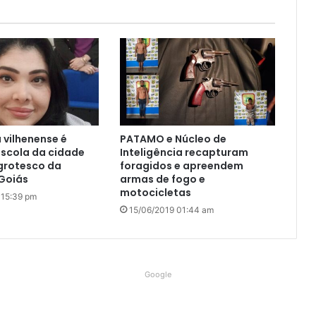
 vilhenense é
PATAMO e Núcleo de
scola da cidade
Inteligência recapturam
grotesco da
foragidos e apreendem
 Goiás
armas de fogo e
motocicletas
 15:39 pm
15/06/2019 01:44 am
Google