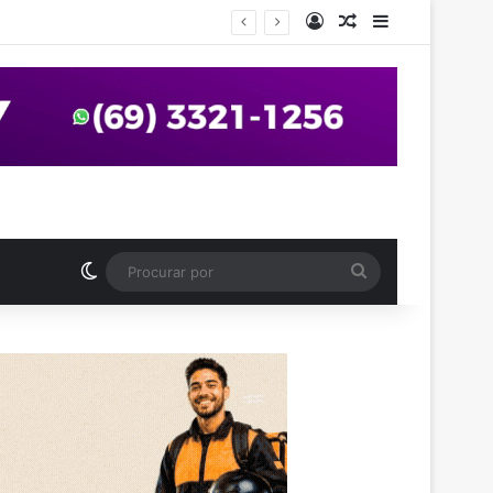
Entrar
Artigo aleatório
Barra Latera
anos em praça de Vilhena
Switch skin
Procurar
por