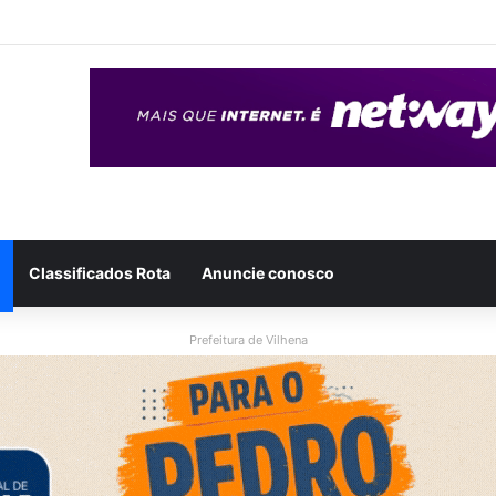
eso após ser flagrado repassando porção de maconha a garoto de 14 
Classificados Rota
Anuncie conosco
Prefeitura de Vilhena