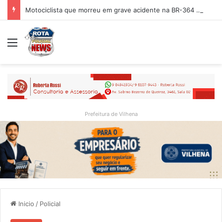
Motociclista que morreu em grave acidente na BR-364 é identificado; família procurava por ele antes de receber a notícia da tragédia
Menu
Prefeitura de Vilhena
Inicio
/
Policial