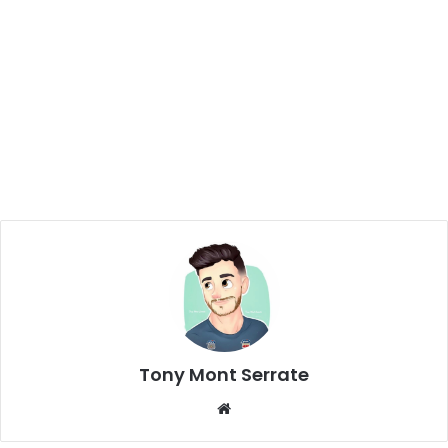
Tony Mont Serrate
We
bsi