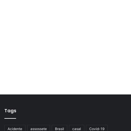
Tags
Acidente
assossete
Brasil
casal
Covid-19