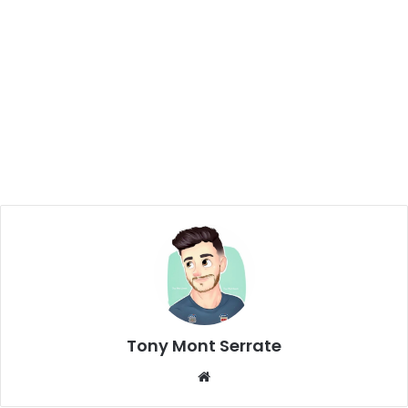
Tony Mont Serrate
We
bsi