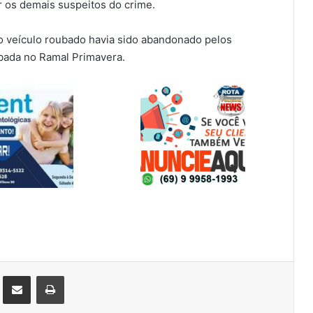
car os demais suspeitos do crime.
do veículo roubado havia sido abandonado pelos
bada no Ramal Primavera.
st
Compartilhar via e-mail
Imprimir