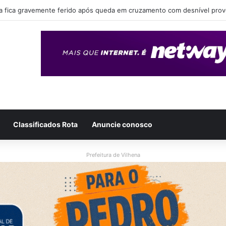
eende drogas, dinheiro e simulacro durante ação no bairro Alto Alegre, 
Classificados Rota
Anuncie conosco
Prefeitura de Vilhena