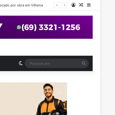
Entrar
Artigo aleatório
Barra Latera
em Vilhena
Switch skin
Procurar
por