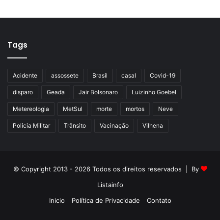
Tags
Acidente
assossete
Brasil
casal
Covid-19
disparo
Geada
Jair Bolsonaro
Luizinho Goebel
Metereologia
MetSul
morte
mortos
Neve
Policia Militar
Trânsito
Vacinação
Vilhena
© Copyright 2013 - 2026 Todos os direitos reservados | By
Listainfo
Inicio
Política de Privacidade
Contato