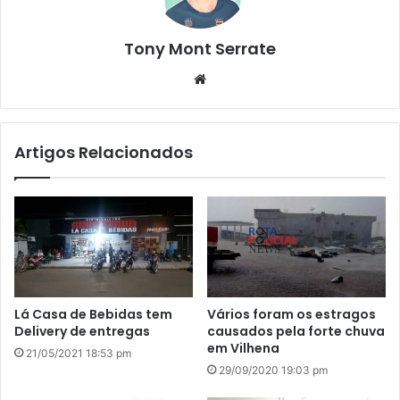
Tony Mont Serrate
We
bsi
te
Artigos Relacionados
Lá Casa de Bebidas tem
Vários foram os estragos
Delivery de entregas
causados pela forte chuva
em Vilhena
21/05/2021 18:53 pm
29/09/2020 19:03 pm