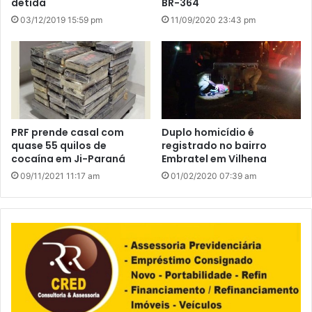
detida
BR-364
03/12/2019 15:59 pm
11/09/2020 23:43 pm
PRF prende casal com
Duplo homicídio é
quase 55 quilos de
registrado no bairro
cocaína em Ji-Paraná
Embratel em Vilhena
09/11/2021 11:17 am
01/02/2020 07:39 am