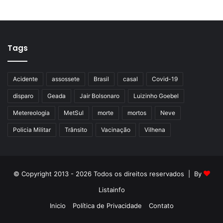
Tags
Acidente
assossete
Brasil
casal
Covid-19
disparo
Geada
Jair Bolsonaro
Luizinho Goebel
Metereologia
MetSul
morte
mortos
Neve
Policia Militar
Trânsito
Vacinação
Vilhena
© Copyright 2013 - 2026 Todos os direitos reservados | By
Listainfo
Inicio
Política de Privacidade
Contato