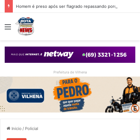
Homem é preso após ser flagrado repassando porção de maconha a garoto de 14 anos em praça de Vilhena
Menu
Prefeitura de Vilhena
Inicio
/
Policial