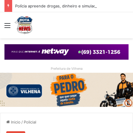
Polícia apreende drogas, dinheiro e simulacro durante ação no bairro Alto Alegre, em Vilhena
Menu
Prefeitura de Vilhena
Inicio
/
Policial