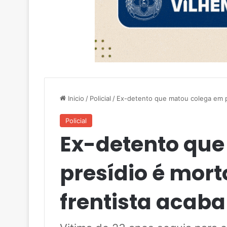
Inicio
/
Policial
/
Ex-detento que matou colega em pr
Policial
Ex-detento qu
presídio é morto
frentista acab