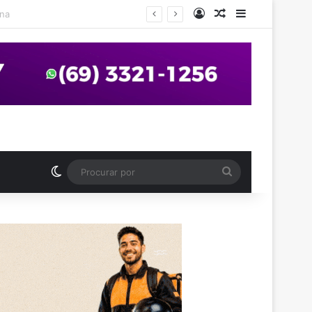
Entrar
Artigo aleatório
Barra Latera
anos em praça de Vilhena
Switch skin
Procurar
por