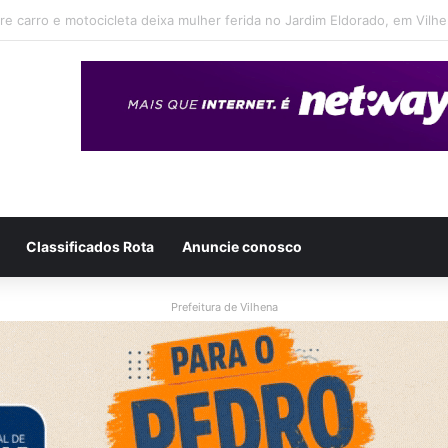
eso após ser flagrado repassando porção de maconha a garoto de 14 
Classificados Rota
Anuncie conosco
Prefeitura de Vilhena