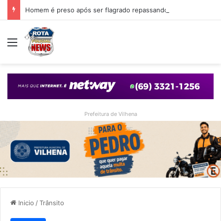
Homem é preso após ser flagrado repassando porção de maconha a garoto de 14 anos em praça de Vilhena
Menu
Prefeitura de Vilhena
Inicio
/
Trânsito