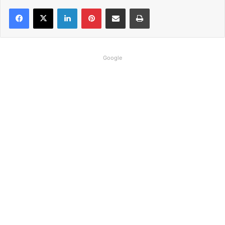
Linkedin
Pinterest
Compartilhar via e-mail
Imprimir
Google