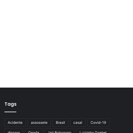
Tags
Acidente
assossete
Brasil
casal
Covid-19
disparo
Geada
Jair Bolsonaro
Luizinho Goebel