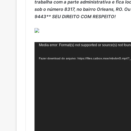
trabalha com a parte administrativa e fica 
sob o número 8317, no bairro Orleans, RO. O
9443** SEU DIREITO COM RESPEITO!
Tocador
Media error: Format(s) not supported or source(s) not fou
de
Fazer download do arquivo: https://files.catbox.moe/mbvbm5.mp4?
vídeo