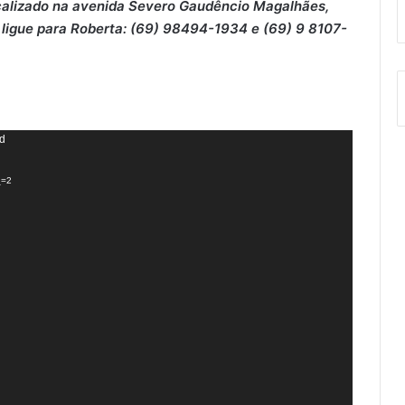
localizado na avenida Severo Gaudêncio Magalhães,
u ligue para Roberta: (69) 98494-1934 e (69) 9 8107-
nd
_=2