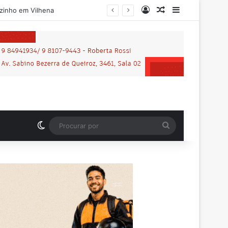
Entrar
Artigo aleatório
Barra Latera
Motociclista que morreu em grave acidente na BR-364 é identificado; família procurava por ele antes de receber a notícia da tragédia
Switch skin
Procurar
por