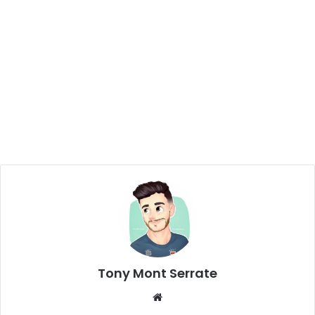
Tony Mont Serrate
We
bsi