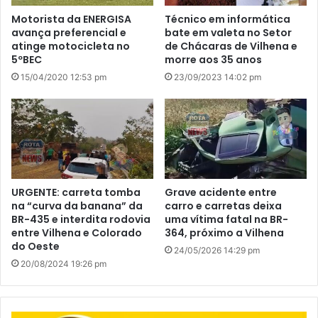
Motorista da ENERGISA
Técnico em informática
avança preferencial e
bate em valeta no Setor
atinge motocicleta no
de Chácaras de Vilhena e
5ºBEC
morre aos 35 anos
15/04/2020 12:53 pm
23/09/2023 14:02 pm
URGENTE: carreta tomba
Grave acidente entre
na “curva da banana” da
carro e carretas deixa
BR-435 e interdita rodovia
uma vítima fatal na BR-
entre Vilhena e Colorado
364, próximo a Vilhena
do Oeste
24/05/2026 14:29 pm
20/08/2024 19:26 pm