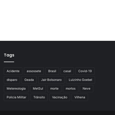
Tags
Acidente
assossete
Brasil
casal
Covid-19
disparo
Geada
Jair Bolsonaro
Luizinho Goebel
Metereologia
MetSul
morte
mortos
Neve
Policia Militar
Trânsito
Vacinação
Vilhena