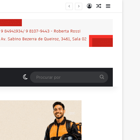
Entrar
Artigo aleatório
Barra Latera
nos em praça de Vilhena
Switch skin
Procurar
por