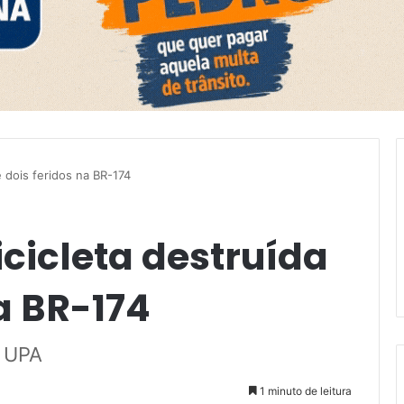
e dois feridos na BR-174
icicleta destruída
na BR-174
a UPA
1 minuto de leitura