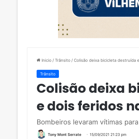
Inicio
/
Trânsito
/
Colisão deixa bicicleta destruída 
Trânsito
Colisão deixa b
e dois feridos 
Bombeiros levaram vítimas par
Tony Mont Serrate
15/09/2021 21:23 pm