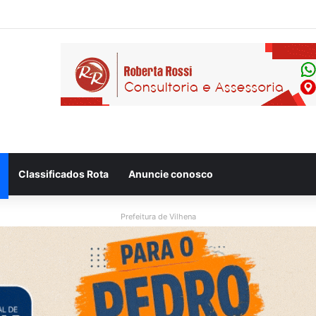
eso após ser flagrado repassando porção de maconha a garoto de 14 a
Classificados Rota
Anuncie conosco
Prefeitura de Vilhena