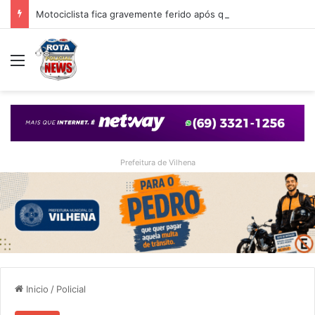
Motociclista fica gravemente ferido após queda em cruzamento com desnível provocado por obra em Vilhena
Menu
Prefeitura de Vilhena
Inicio
/
Policial