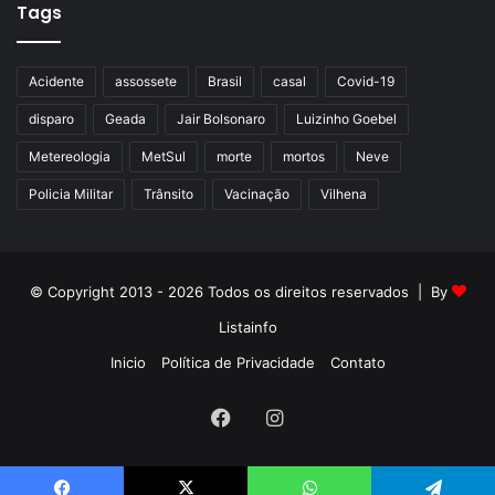
Tags
Acidente
assossete
Brasil
casal
Covid-19
disparo
Geada
Jair Bolsonaro
Luizinho Goebel
Metereologia
MetSul
morte
mortos
Neve
Policia Militar
Trânsito
Vacinação
Vilhena
© Copyright 2013 - 2026 Todos os direitos reservados | By
Listainfo
Inicio
Política de Privacidade
Contato
Facebook
Instagram