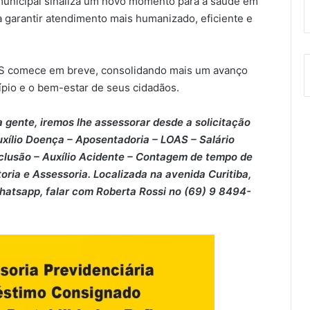
 municipal sinaliza um novo momento para a saúde em
a garantir atendimento mais humanizado, eficiente e
BS comece em breve, consolidando mais um avanço
ípio e o bem-estar de seus cidadãos.
 gente, iremos lhe assessorar desde a solicitação
xílio Doença – ⁠Aposentadoria – ⁠LOAS – ⁠Salário
clusão – ⁠Auxílio Acidente – ⁠Contagem de tempo de
oria e Assessoria. Localizada na avenida Curitiba,
Whatsapp, falar com Roberta Rossi no (69) 9 8494-