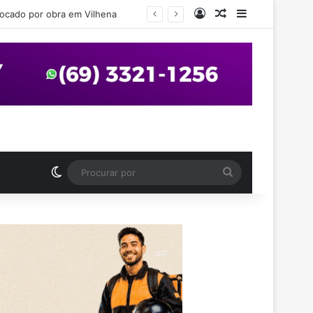
Entrar
Artigo aleatório
Barra Latera
em Vilhena
Switch skin
Procurar
por