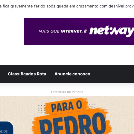
eende drogas, dinheiro e simulacro durante ação no bairro Alto Alegre, 
Classificados Rota
Anuncie conosco
Prefeitura de Vilhena