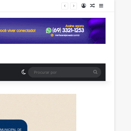
Entrar
Artigo aleatório
Barra Latera
celular desbloqueado
Switch skin
Procurar
por