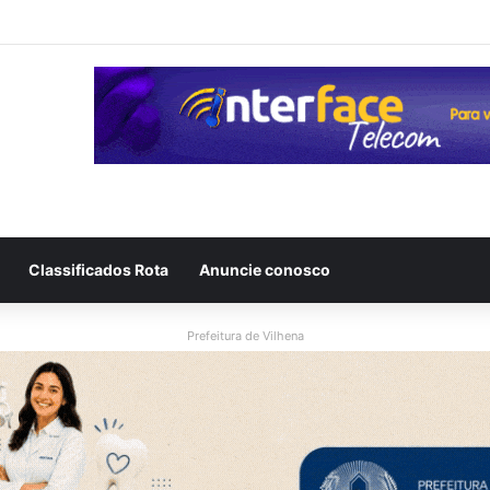
redido durante assalto no Centro de Vilhena e criminosos fogem com 
Classificados Rota
Anuncie conosco
Prefeitura de Vilhena