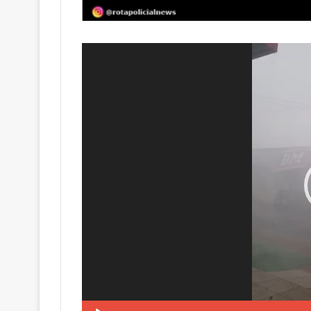
Tocador
de
vídeo