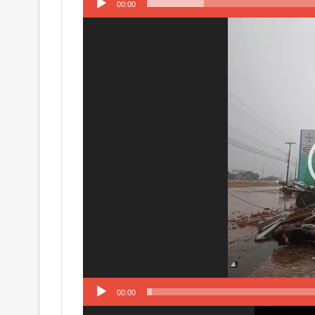
00:00
Tocador
de
vídeo
00:00
Tocador