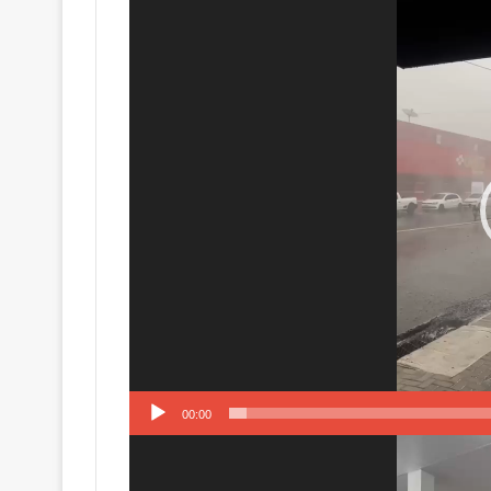
de
vídeo
00:00
Tocador
de