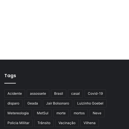
Tags
Acidente
assossete
Brasil
casal
Covid-19
disparo
Geada
Jair Bolsonaro
Luizinho Goebel
Metereologia
MetSul
morte
mortos
Neve
Policia Militar
Trânsito
Vacinação
Vilhena