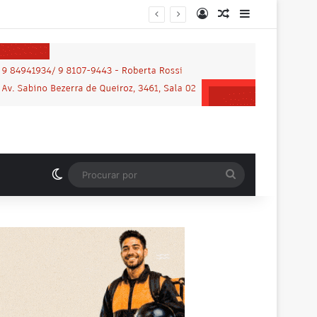
Entrar
Artigo aleatório
Barra Latera
MP-RO obtém condenação de réu a mais de 21 anos de prisão por homicídio motivado por “violência vicária” em Espigão do Oeste
Switch skin
Procurar
por