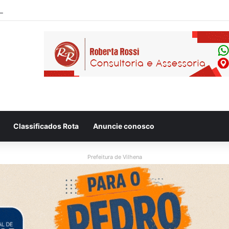
Classificados Rota
Anuncie conosco
Prefeitura de Vilhena