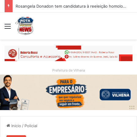
Rosangela Donadon tem candidatura à reeleição homologada durante convenção partidária
Menu
Prefeitura de Vilhena
Inicio
/
Policial