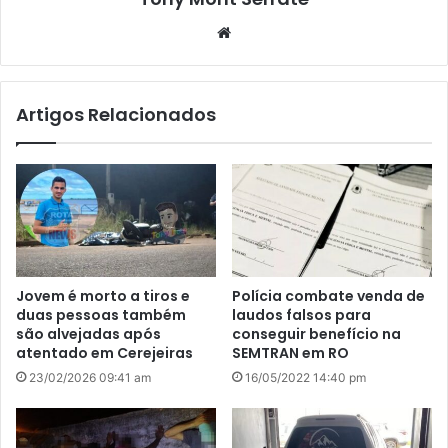
We
bsi
te
Artigos Relacionados
Jovem é morto a tiros e
Polícia combate venda de
duas pessoas também
laudos falsos para
são alvejadas após
conseguir benefício na
atentado em Cerejeiras
SEMTRAN em RO
23/02/2026 09:41 am
16/05/2022 14:40 pm