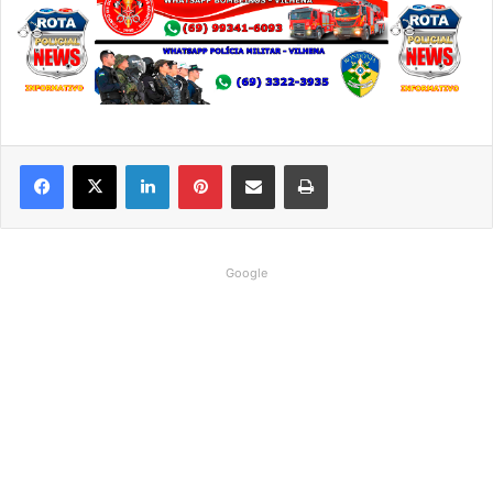
Linkedin
Pinterest
Compartilhar via e-mail
Imprimir
Google