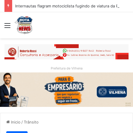
Internautas flagram motociclista fugindo de viatura da PM em Vilhena/RO
Menu
Prefeitura de Vilhena
Inicio
/
Trânsito