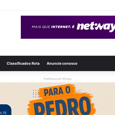
eso após ser flagrado repassando porção de maconha a garoto de 14 
Classificados Rota
Anuncie conosco
Prefeitura de Vilhena