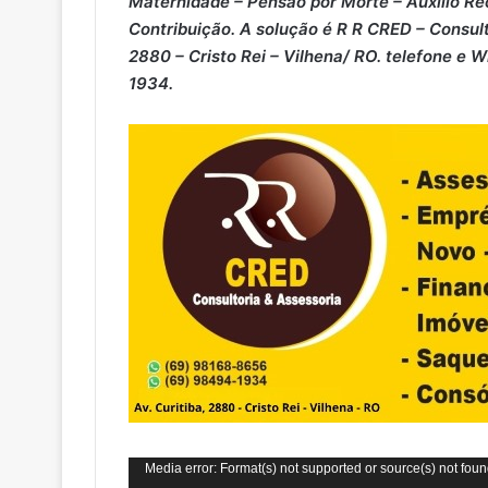
Maternidade – ⁠Pensão por Morte – ⁠Auxílio Re
Contribuição. A solução é R R CRED – Consult
2880 – Cristo Rei – Vilhena/ RO. telefone e 
1934.
Tocador
Media error: Format(s) not supported or source(s) not fou