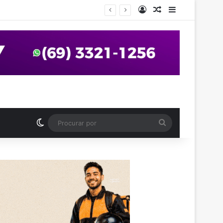
Entrar
Artigo aleatório
Barra Latera
anos em praça de Vilhena
Switch skin
Procurar
por