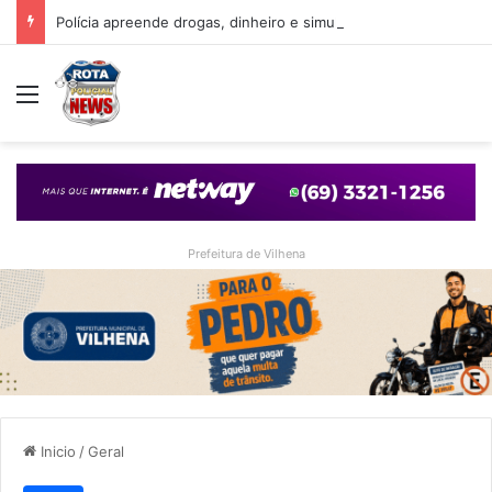
Polícia apreende drogas, dinheiro e simulacro durante ação no bairro Alto Alegre, em Vilhena
Menu
Prefeitura de Vilhena
Inicio
/
Geral