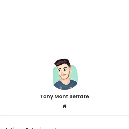
Tony Mont Serrate
We
bsi
te