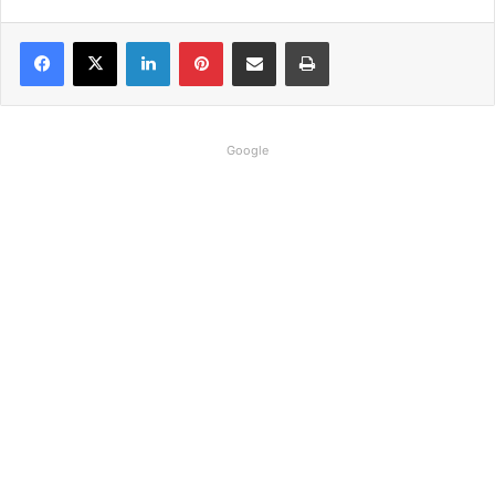
Linkedin
Pinterest
Compartilhar via e-mail
Imprimir
Google