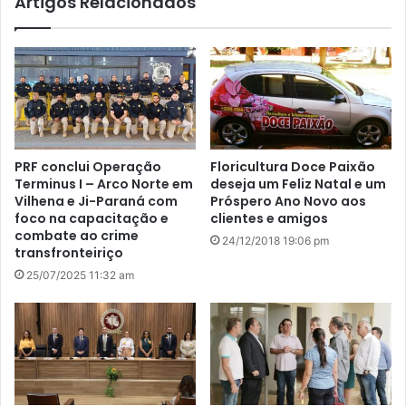
Artigos Relacionados
PRF conclui Operação
Floricultura Doce Paixão
Terminus I – Arco Norte em
deseja um Feliz Natal e um
Vilhena e Ji-Paraná com
Próspero Ano Novo aos
foco na capacitação e
clientes e amigos
combate ao crime
24/12/2018 19:06 pm
transfronteiriço
25/07/2025 11:32 am