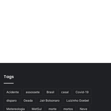
Tags
Acidente
assossete
Brasil
casal
Covid-19
disparo
Geada
Jair Bolsonaro
Luizinho Goebel
Metereologia
MetSul
morte
mortos
Neve