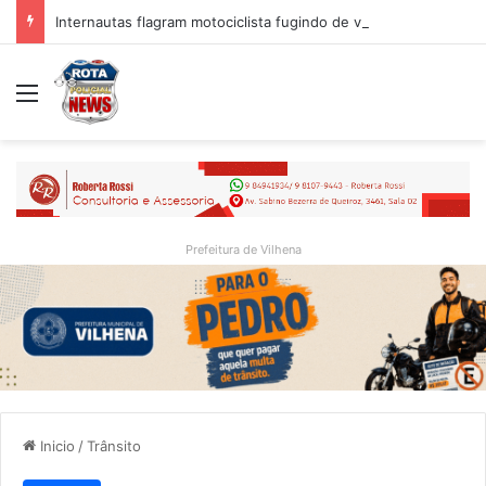
Internautas flagram motociclista fugindo de viatura da PM em Vilhena/RO
Menu
Prefeitura de Vilhena
Inicio
/
Trânsito