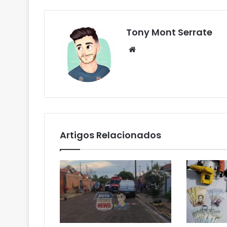
Tony Mont Serrate
We
bsi
te
Artigos Relacionados