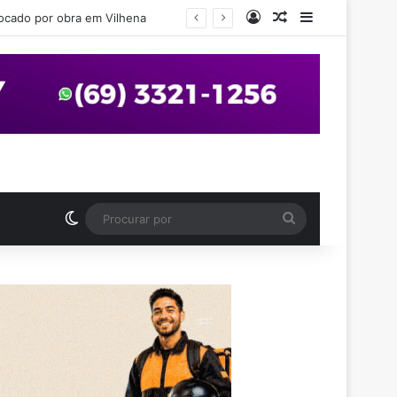
Entrar
Artigo aleatório
Barra Latera
em Vilhena
Switch skin
Procurar
por