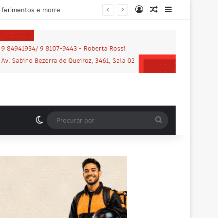
Entrar
Artigo aleatório
Barra Latera
lhena
Switch skin
Procurar
por