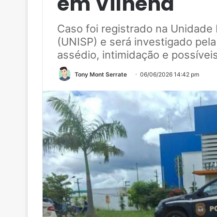
em Vilhena
Caso foi registrado na Unidade
(UNISP) e será investigado pela 
assédio, intimidação e possíve
Tony Mont Serrate
06/06/2026 14:42 pm