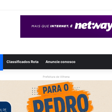
eso após ser flagrado repassando porção de maconha a garoto de 14 
Classificados Rota
Anuncie conosco
Prefeitura de Vilhena