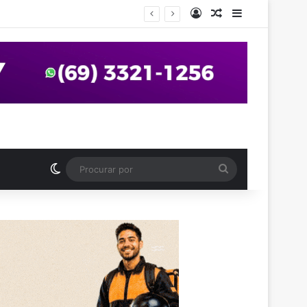
Entrar
Artigo aleatório
Barra Latera
anos em praça de Vilhena
Switch skin
Procurar
por