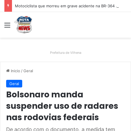
Motociclista que morreu em grave acidente na BR-364 é identificado; família procurava por ele antes de receber a notícia da tragédia
Menu
Prefeitura de Vilhena
Inicio
/
Geral
Geral
Bolsonaro manda
suspender uso de radares
nas rodovias federais
De acordo com o documento, a medida tem