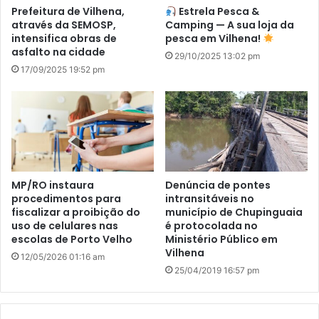
Prefeitura de Vilhena,
Estrela Pesca &
através da SEMOSP,
Camping — A sua loja da
intensifica obras de
pesca em Vilhena!
asfalto na cidade
29/10/2025 13:02 pm
17/09/2025 19:52 pm
MP/RO instaura
Denúncia de pontes
procedimentos para
intransitáveis no
fiscalizar a proibição do
município de Chupinguaia
uso de celulares nas
é protocolada no
escolas de Porto Velho
Ministério Público em
Vilhena
12/05/2026 01:16 am
25/04/2019 16:57 pm