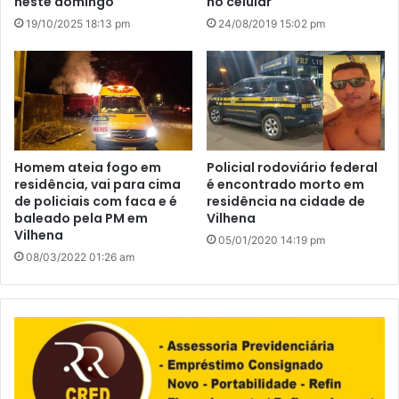
neste domingo
no celular
19/10/2025 18:13 pm
24/08/2019 15:02 pm
Homem ateia fogo em
Policial rodoviário federal
residência, vai para cima
é encontrado morto em
de policiais com faca e é
residência na cidade de
baleado pela PM em
Vilhena
Vilhena
05/01/2020 14:19 pm
08/03/2022 01:26 am