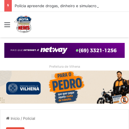
Polícia apreende drogas, dinheiro e simulacro durante ação no bairro Alto Alegre, em Vilhena
Menu
Prefeitura de Vilhena
Inicio
/
Policial