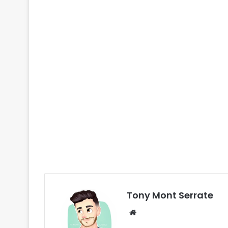
Tony Mont Serrate
We
bsi