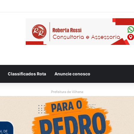
eso após ser flagrado repassando porção de maconha a garoto de 14 a
Classificados Rota
Anuncie conosco
Prefeitura de Vilhena