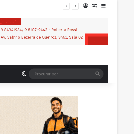
Entrar
Artigo aleatório
Barra Latera
nos em praça de Vilhena
Switch skin
Procurar
por