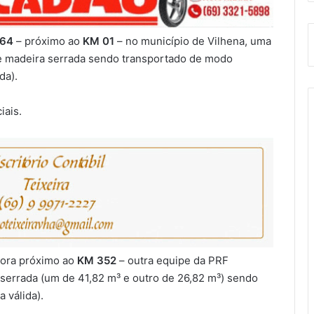
364
– próximo ao
KM
01
– no município de Vilhena, uma
 madeira serrada
sendo transportado de modo
da).
iais.
gora próximo ao
KM
352
– outra equipe da PRF
 serrada (um de 41,82 m³ e outro de 26,82 m³) sendo
 válida).