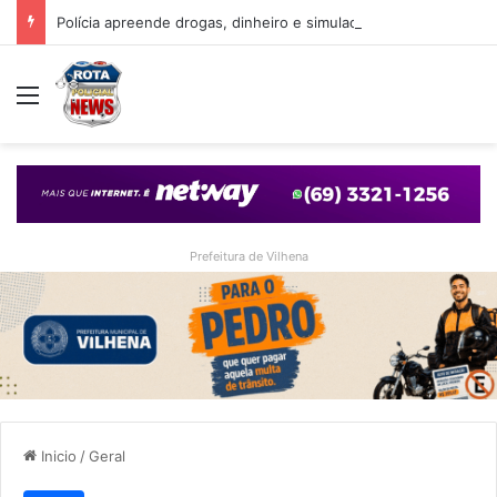
Polícia apreende drogas, dinheiro e simulacro durante ação no bairro Alto Alegre, em Vilhena
Menu
Prefeitura de Vilhena
Inicio
/
Geral