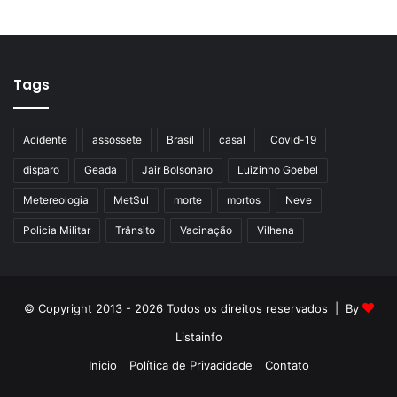
Tags
Acidente
assossete
Brasil
casal
Covid-19
disparo
Geada
Jair Bolsonaro
Luizinho Goebel
Metereologia
MetSul
morte
mortos
Neve
Policia Militar
Trânsito
Vacinação
Vilhena
© Copyright 2013 - 2026 Todos os direitos reservados | By
Listainfo
Inicio
Política de Privacidade
Contato