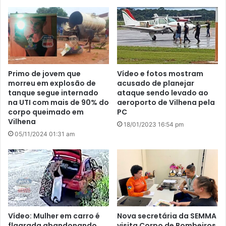
Primo de jovem que
Vídeo e fotos mostram
morreu em explosão de
acusado de planejar
tanque segue internado
ataque sendo levado ao
na UTI com mais de 90% do
aeroporto de Vilhena pela
corpo queimado em
PC
Vilhena
18/01/2023 16:54 pm
05/11/2024 01:31 am
Vídeo: Mulher em carro é
Nova secretária da SEMMA
flagrada abandonando
visita Corpo de Bombeiros