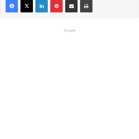
Linkedin
Pinterest
Compartilhar via e-mail
Imprimir
Google