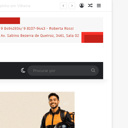
Entrar
Artigo aleatório
Barra Latera
Motociclista que morreu em grave acidente na BR-364 é identificado; família procurava por ele antes de receber a notícia da tragédia
Switch skin
Procurar
por