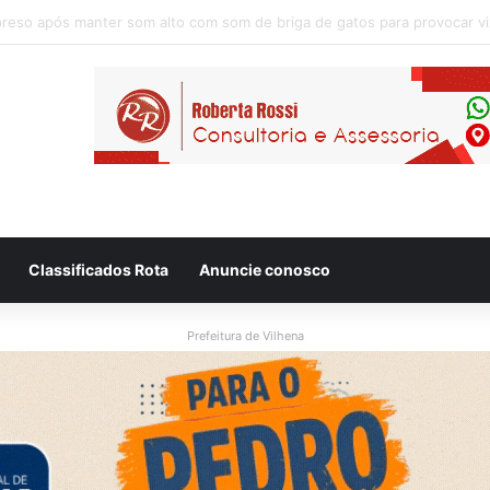
Classificados Rota
Anuncie conosco
Prefeitura de Vilhena