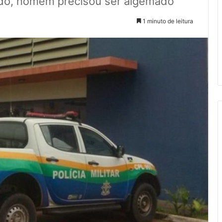
do, homem precisou ser algemado
1 minuto de leitura