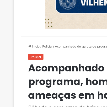
Inicio
/
Policial
/
Acompanhado de garota de progr
Policial
Acompanhado d
programa, hom
ameaças em ho