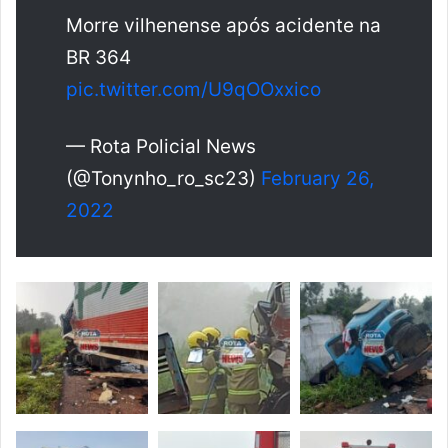
Morre vilhenense após acidente na
BR 364
pic.twitter.com/U9qOOxxico
— Rota Policial News
(@Tonynho_ro_sc23)
February 26,
2022