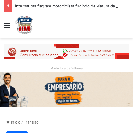
Internautas flagram motociclista fugindo de viatura da PM em Vilhena/RO
Menu
Prefeitura de Vilhena
Inicio
/
Trânsito