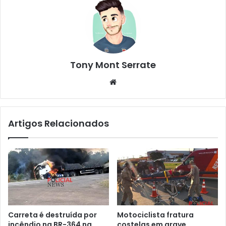
Tony Mont Serrate
We
bsi
te
Artigos Relacionados
Carreta é destruída por
Motociclista fratura
incêndio na BR-364 na
costelas em grave