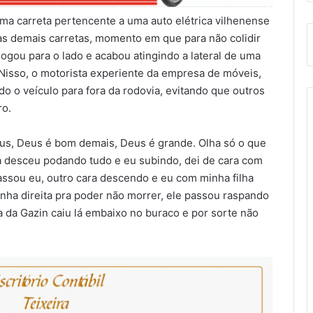
a carreta pertencente a uma auto elétrica vilhenense
as demais carretas, momento em que para não colidir
e jogou para o lado e acabou atingindo a lateral de uma
Nisso, o motorista experiente da empresa de móveis,
do o veículo para fora da rodovia, evitando que outros
ro.
eus, Deus é bom demais, Deus é grande. Olha só o que
a desceu podando tudo e eu subindo, dei de cara com
assou eu, outro cara descendo e eu com minha filha
minha direita pra poder não morrer, ele passou raspando
a da Gazin caiu lá embaixo no buraco e por sorte não