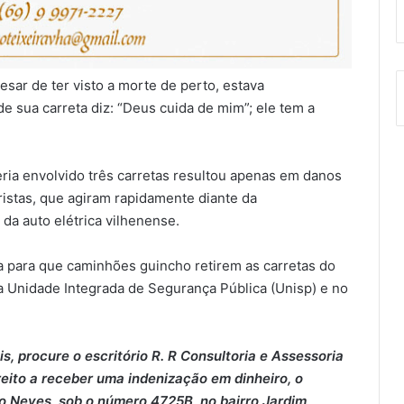
sar de ter visto a morte de perto, estava
 sua carreta diz: “Deus cuida de mim”; ele tem a
eria envolvido três carretas resultou apenas em danos
ristas, que agiram rapidamente diante da
da auto elétrica vilhenense.
ea para que caminhões guincho retirem as carretas do
 na Unidade Integrada de Segurança Pública (Unisp) e no
, procure o escritório R. R Consultoria e Assessoria
eito a receber uma indenização em dinheiro, o
do Neves, sob o número 4725B, no bairro Jardim