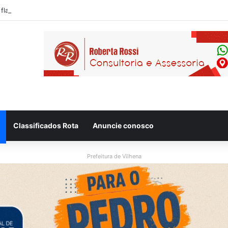
 flagram motociclista fugindo de viatura da PM em Vilhena/RO
Classificados Rota
Anuncie conosco
Prefeitura de Vilhena