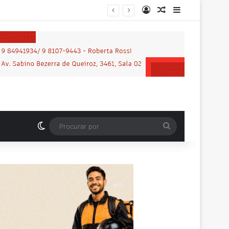
Entrar
Artigo aleatório
Barra Latera
Switch skin
Procurar
por