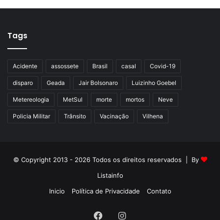
Tags
Acidente
assossete
Brasil
casal
Covid-19
disparo
Geada
Jair Bolsonaro
Luizinho Goebel
Metereologia
MetSul
morte
mortos
Neve
Policia Militar
Trânsito
Vacinação
Vilhena
© Copyright 2013 - 2026 Todos os direitos reservados | By
Listainfo
Inicio
Política de Privacidade
Contato
Facebook
Instagram