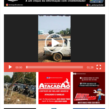
Tocador
de
vídeo
00:00
01:28