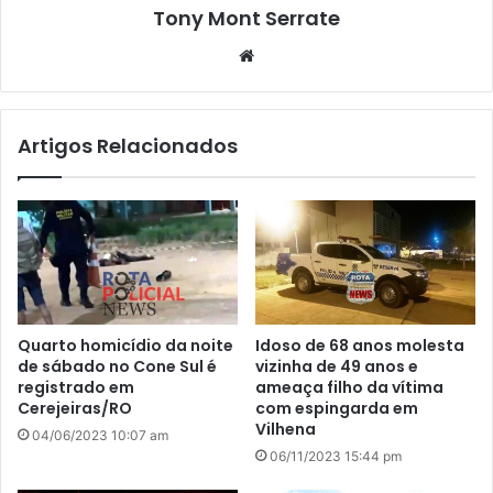
Tony Mont Serrate
We
bsi
te
Artigos Relacionados
Quarto homicídio da noite
Idoso de 68 anos molesta
de sábado no Cone Sul é
vizinha de 49 anos e
registrado em
ameaça filho da vítima
Cerejeiras/RO
com espingarda em
Vilhena
04/06/2023 10:07 am
06/11/2023 15:44 pm