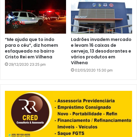
“Me ajuda que to indo
Ladrões invadem mercado
para o céu”, diz homem
e levam 16 caixas de
esfaqueado no bairro
cerveja, 13 desodorantes e
Cristo Rei em Vilhena
vários produtos em
Vilhena
29/12/2020 23:25 pm
02/05/2020 15:30 pm