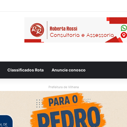
Classificados Rota
Anuncie conosco
Prefeitura de Vilhena