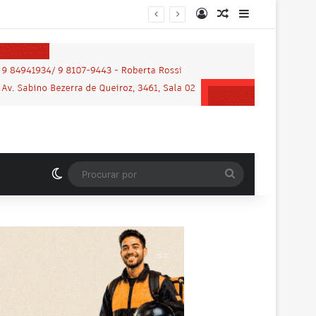
Entrar
Artigo aleatório
Barra Latera
Motociclista que morreu em grave acidente na BR-364 é identificado; família procurava por ele antes de receber a notícia da tragédia
Switch skin
Procurar
por