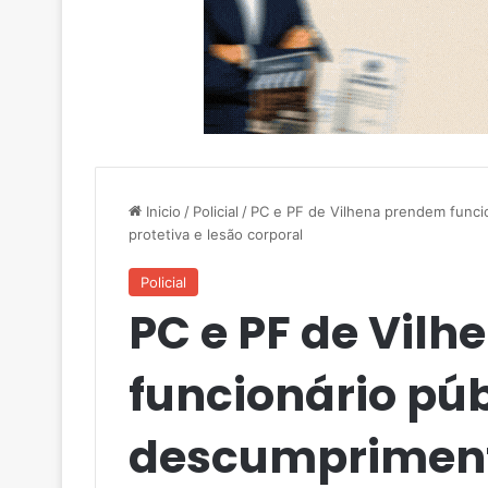
Inicio
/
Policial
/
PC e PF de Vilhena prendem funci
protetiva e lesão corporal
Policial
PC e PF de Vil
funcionário púb
descumpriment