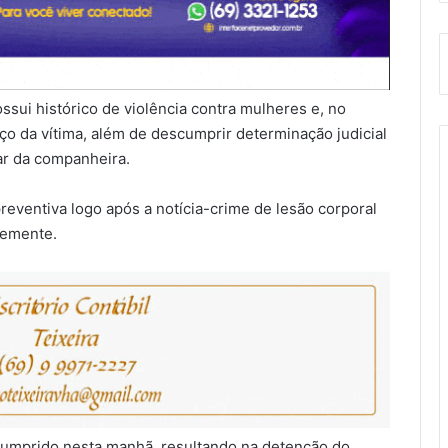
ssui histórico de violência contra mulheres e, no
o da vítima, além de descumprir determinação judicial
lar da companheira.
preventiva logo após a notícia-crime de lesão corporal
temente.
 cumprido nesta manhã, resultando na detenção do