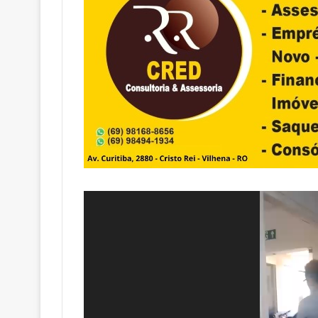
Tocador
de
vídeo