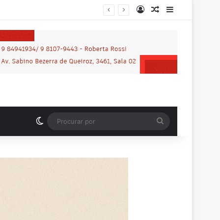
Entrar
Artigo aleatório
Barra Latera
nos em praça de Vilhena
Switch skin
Procurar
por