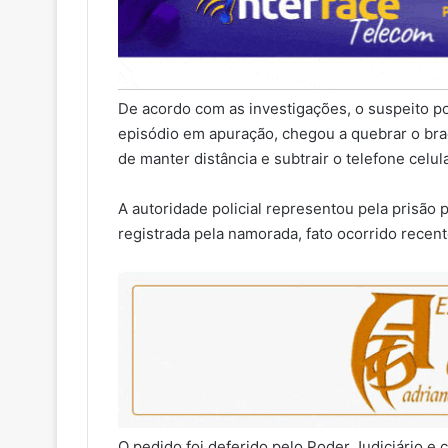
De acordo com as investigações, o suspeito po
episódio em apuração, chegou a quebrar o braç
de manter distância e subtrair o telefone celu
A autoridade policial representou pela prisão 
registrada pela namorada, fato ocorrido recen
O pedido foi deferido pelo Poder Judiciário e