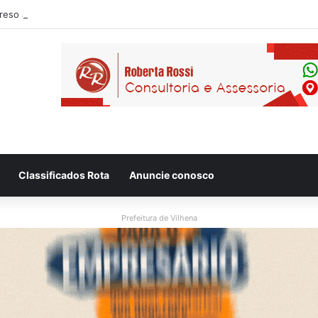
eso após ser flagrado repassando porção de maconha a garoto de 14 a
Classificados Rota
Anuncie conosco
Prefeitura de Vilhena