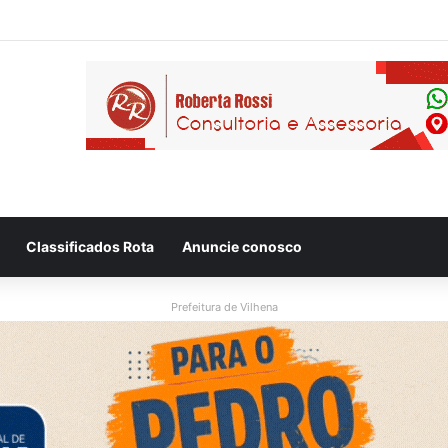
 flagram motociclista fugindo de viatura da PM em Vilhena/RO
Classificados Rota
Anuncie conosco
Prefeitura de Vilhena