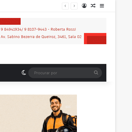
Entrar
Artigo aleatório
Barra Latera
Switch skin
Procurar
por