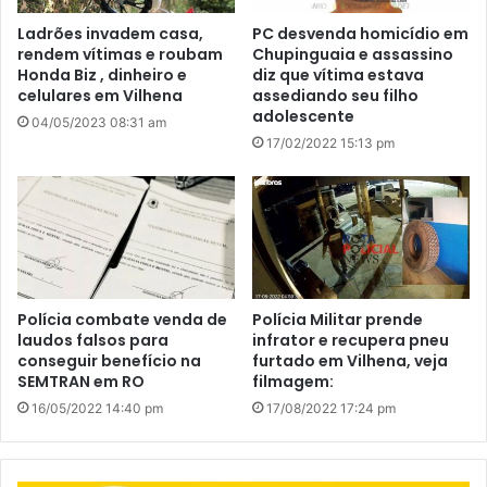
Ladrões invadem casa,
PC desvenda homicídio em
rendem vítimas e roubam
Chupinguaia e assassino
Honda Biz , dinheiro e
diz que vítima estava
celulares em Vilhena
assediando seu filho
adolescente
04/05/2023 08:31 am
17/02/2022 15:13 pm
Polícia combate venda de
Polícia Militar prende
laudos falsos para
infrator e recupera pneu
conseguir benefício na
furtado em Vilhena, veja
SEMTRAN em RO
filmagem:
16/05/2022 14:40 pm
17/08/2022 17:24 pm