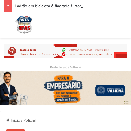
Ladrão em bicicleta é flagrado furtando alimentos de carreta no bairro Embratelzinho, em Vilhena
Menu
Prefeitura de Vilhena
Inicio
/
Policial