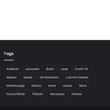
Tags
Acidente
assossete
Brasil
casal
Covid-19
disparo
Geada
Jair Bolsonaro
Luizinho Goebel
Metereologia
MetSul
morte
mortos
Neve
Policia Militar
Trânsito
Vacinação
Vilhena