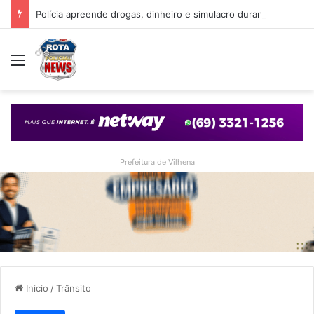
Polícia apreende drogas, dinheiro e simulacro durante ação no bairro Alto Alegre, em Vilhena
Menu
Prefeitura de Vilhena
Inicio
/
Trânsito