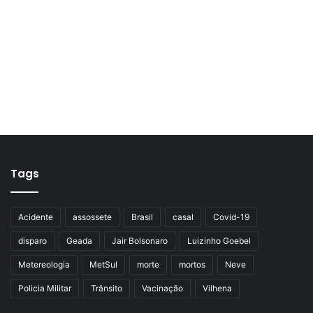
Tags
Acidente
assossete
Brasil
casal
Covid-19
disparo
Geada
Jair Bolsonaro
Luizinho Goebel
Metereologia
MetSul
morte
mortos
Neve
Policia Militar
Trânsito
Vacinação
Vilhena