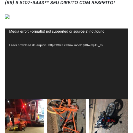
(69) 9 8107-9443** SEU DIREITO COM RESPEITO!
Tocador
Media error: Format(s) not supported or source(s) not found
de
Fazer download do arquivo: https://files.catbox.moe/1fj38w.mp4?_=2
vídeo