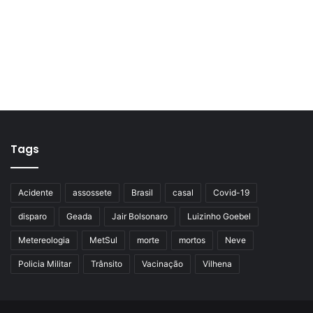
Tags
Acidente
assossete
Brasil
casal
Covid-19
disparo
Geada
Jair Bolsonaro
Luizinho Goebel
Metereologia
MetSul
morte
mortos
Neve
Policia Militar
Trânsito
Vacinação
Vilhena