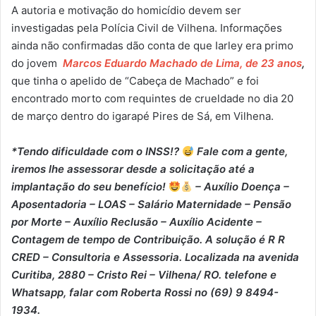
A autoria e motivação do homicídio devem ser
investigadas pela Polícia Civil de Vilhena. Informações
ainda não confirmadas dão conta de que Iarley era primo
do jovem
Marcos Eduardo Machado de Lima, de 23 anos
,
que tinha o apelido de “Cabeça de Machado” e foi
encontrado morto com requintes de crueldade no dia 20
de março dentro do igarapé Pires de Sá, em Vilhena.
*Tendo dificuldade com o INSS!?
Fale com a gente,
iremos lhe assessorar desde a solicitação até a
implantação do seu benefício!
– Auxílio Doença –
⁠Aposentadoria – ⁠LOAS – ⁠Salário Maternidade – ⁠Pensão
por Morte – ⁠Auxílio Reclusão – ⁠Auxílio Acidente –
⁠Contagem de tempo de Contribuição. A solução é R R
CRED – Consultoria e Assessoria. Localizada na avenida
Curitiba, 2880 – Cristo Rei – Vilhena/ RO. telefone e
Whatsapp, falar com Roberta Rossi no (69) 9 8494-
1934.