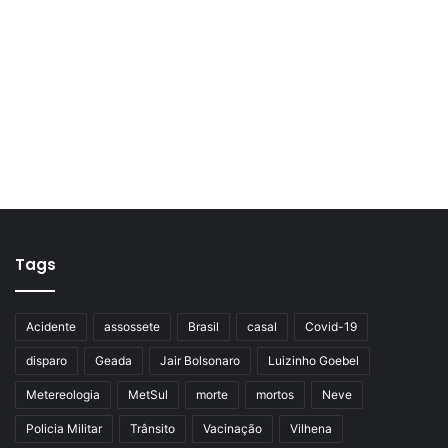
Tags
Acidente
assossete
Brasil
casal
Covid-19
disparo
Geada
Jair Bolsonaro
Luizinho Goebel
Metereologia
MetSul
morte
mortos
Neve
Policia Militar
Trânsito
Vacinação
Vilhena